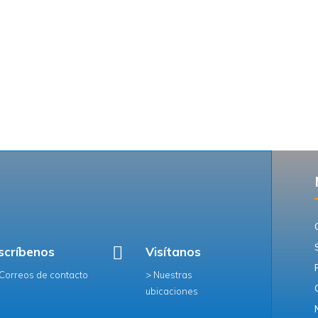

scríbenos
Visítanos
 Correos de contacto
> Nuestras
ubicaciones