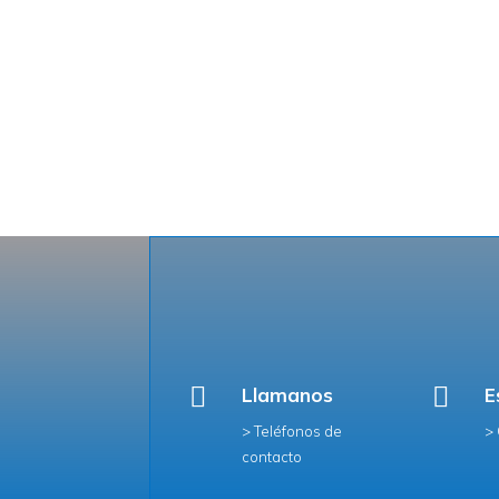


Llamanos
E
> Teléfonos de
>
contacto