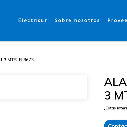
Electrisur
Sobre nosotros
Prove
 3 MTS. R-8673
ALA
3 M
¿Estás inte
Contác