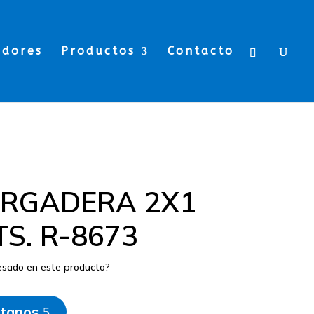
edores
Productos
Contacto
RGADERA 2X1
TS. R-8673
resado en este producto?
tanos