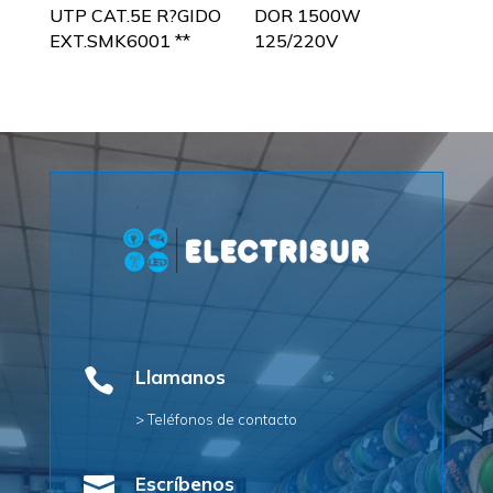
UTP CAT.5E R?GIDO
DOR 1500W
EXT.SMK6001 **
125/220V

Llamanos
> Teléfonos de contacto

Escríbenos