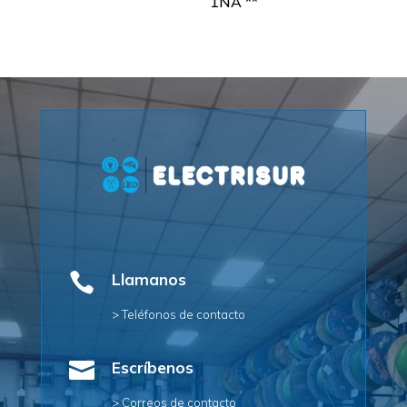
1NA **

Llamanos
> Teléfonos de contacto

Escríbenos
> Correos de contacto