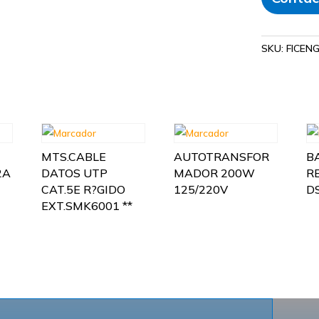
SKU:
FICEN
MTS.CABLE
AUTOTRANSFOR
B
2A
DATOS UTP
MADOR 200W
R
CAT.5E R?GIDO
125/220V
D
EXT.SMK6001 **