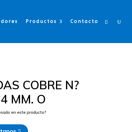
edores
Productos
Contacto
DAS COBRE N?
14 MM. O
resado en este producto?
tanos