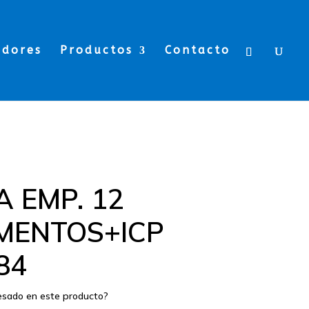
edores
Productos
Contacto
A EMP. 12
MENTOS+ICP
84
resado en este producto?