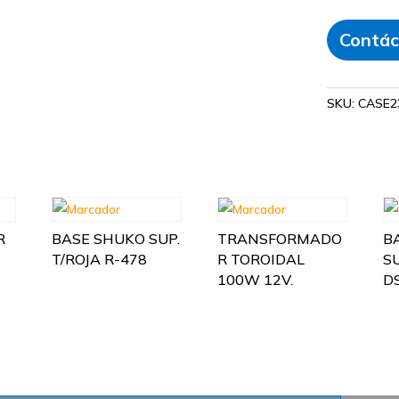
Contác
SKU:
CASE2
R
BASE SHUKO SUP.
TRANSFORMADO
B
T/ROJA R-478
R TOROIDAL
SU
100W 12V.
D