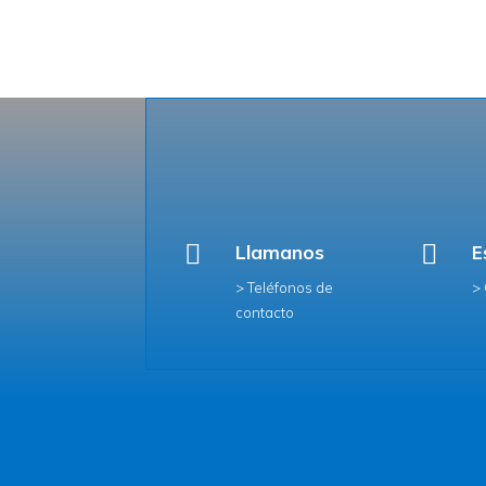


Llamanos
E
> Teléfonos de
>
contacto