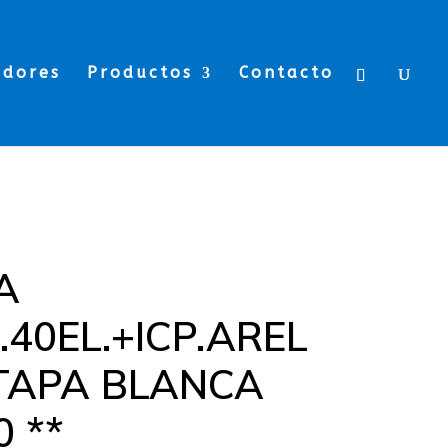
edores
Productos
Contacto
A
.40EL.+ICP.AREL
TAPA BLANCA
0 **