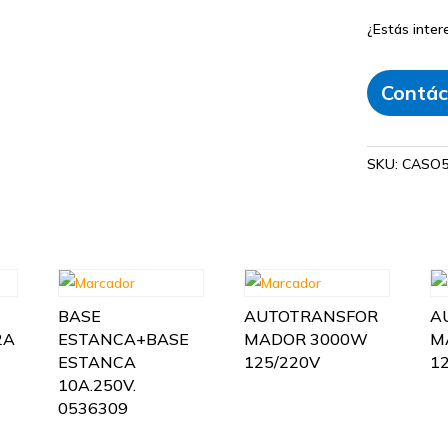
¿Estás inte
Contác
SKU:
CASO5
BASE
AUTOTRANSFOR
A
2A
ESTANCA+BASE
MADOR 3000W
M
ESTANCA
125/220V
1
10A.250V.
0536309