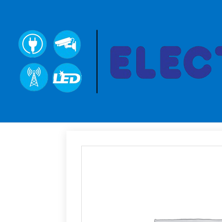
Inicio
→
Sin categorizar
→ CANALIZACION 63