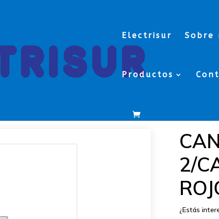
Electrisur
Sobre 
Productos
Con
 2/CAPA ROJO(ROLLOS)
CAN
2/C
ROJ
¿Estás inte