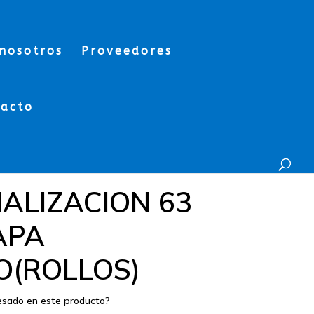
nosotros
Proveedores
tacto
ALIZACION 63
APA
O(ROLLOS)
resado en este producto?