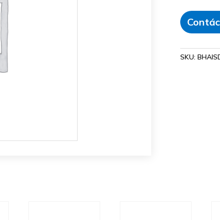
Contác
SKU:
BHAIS