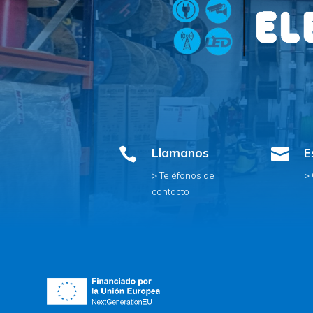

Llamanos

E
> Teléfonos de
>
contacto