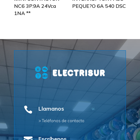
NC6 3P.9A 24Vca
PEQUE?O 6A 540 DSC
1NA **

Llamanos
> Teléfonos de contacto
Escríbenos