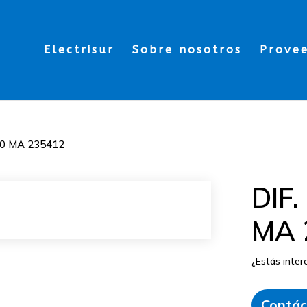
Electrisur
Sobre nosotros
Prove
00 MA 235412
DIF
MA 
¿Estás inte
Contác