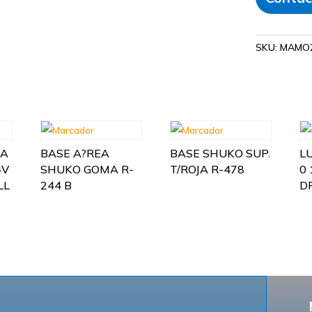
SKU:
MAMO2
TA
BASE A?REA
BASE SHUKO SUP.
L
4V
SHUKO GOMA R-
T/ROJA R-478
0 
LL
244 B
D