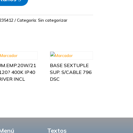
35412
Categoría:
Sin categorizar
UM.EMP.20W/21
BASE SEXTUPLE
120? 400K IP40
SUP. S/CABLE 796
RIVER INCL
DSC
Menú
Textos