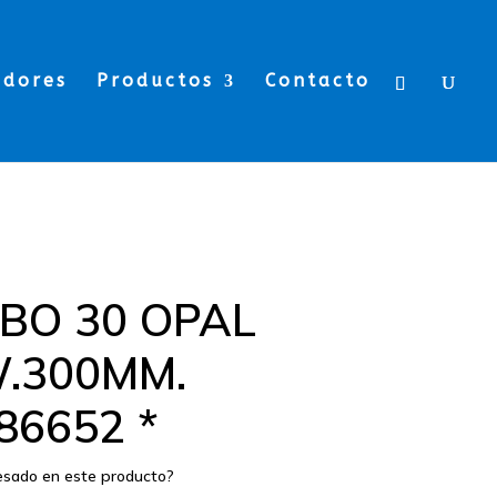
edores
Productos
Contacto
BO 30 OPAL
.300MM.
6652 *
resado en este producto?