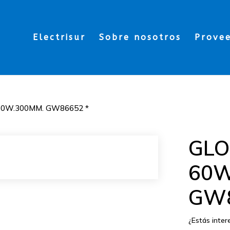
Electrisur
Sobre nosotros
Prove
60W.300MM. GW86652 *
GLO
60W
GW8
¿Estás inte