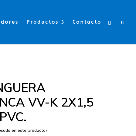
edores
Productos
Contacto
NGUERA
NCA VV-K 2X1,5
PVC.
resado en este producto?