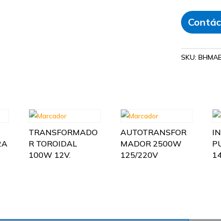
Contác
SKU:
BHMAB
TRANSFORMADO
AUTOTRANSFOR
I
2A
R TOROIDAL
MADOR 2500W
P
100W 12V.
125/220V
1