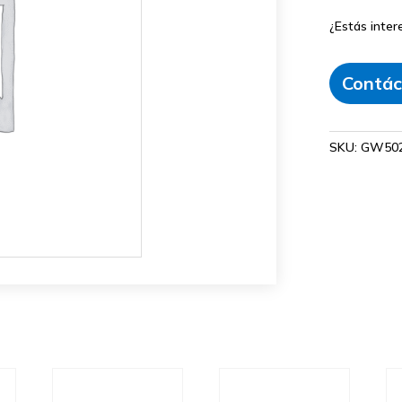
¿Estás inte
Contác
SKU:
GW50