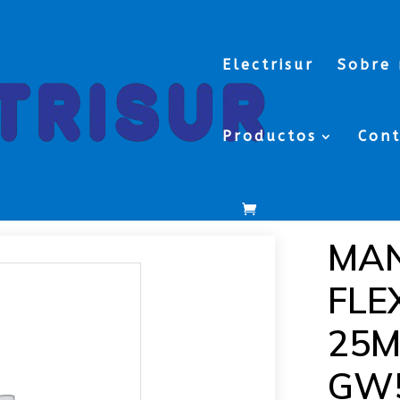
Electrisur
Sobre 
Productos
Con
LE 25MM.IP66 GW50203 *
MAN
FLE
25M
GW5