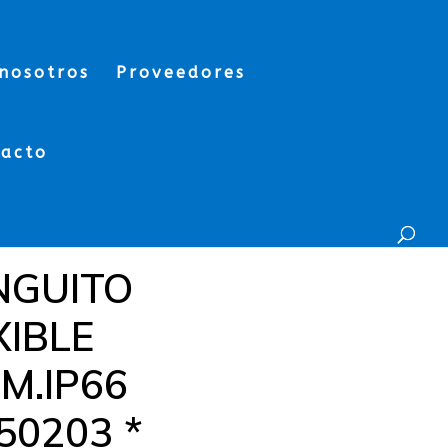
nosotros
Proveedores
tacto
GUITO
XIBLE
M.IP66
0203 *