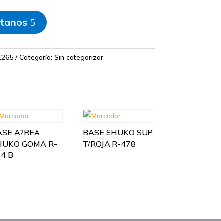
tanos
1265
Categoría:
Sin categorizar
ASE A?REA
BASE SHUKO SUP.
HUKO GOMA R-
T/ROJA R-478
44 B