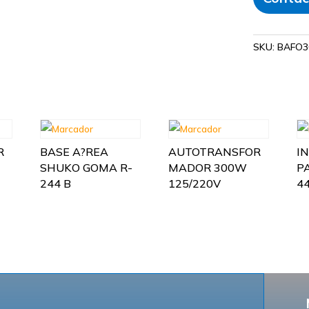
SKU:
BAFO3
R
BASE A?REA
AUTOTRANSFOR
I
SHUKO GOMA R-
MADOR 300W
P
244 B
125/220V
44