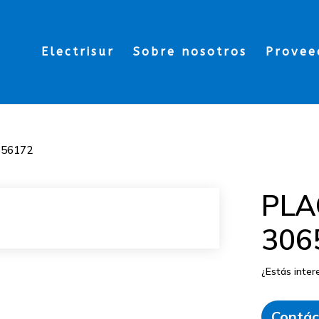
Electrisur
Sobre nosotros
Provee
656172
PLA
306
¿Estás inte
Contác