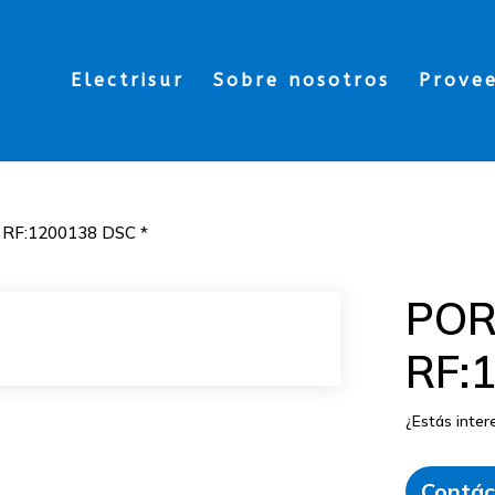
Electrisur
Sobre nosotros
Prove
F:1200138 DSC *
PO
RF:
¿Estás inte
Contác