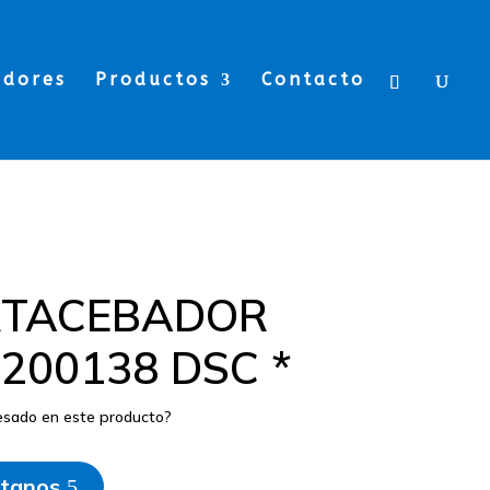
edores
Productos
Contacto
RTACEBADOR
1200138 DSC *
resado en este producto?
tanos