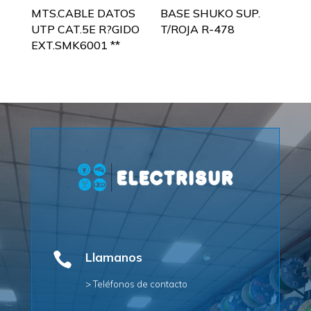
MTS.CABLE DATOS
BASE SHUKO SUP.
UTP CAT.5E R?GIDO
T/ROJA R-478
EXT.SMK6001 **

Llamanos
> Teléfonos de contacto