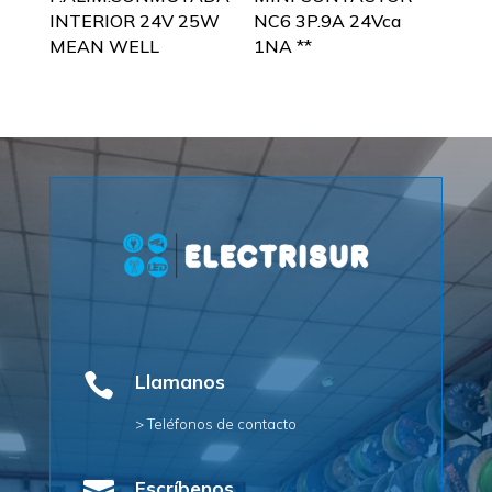
INTERIOR 24V 25W
NC6 3P.9A 24Vca
MEAN WELL
1NA **

Llamanos
> Teléfonos de contacto
Escríbenos