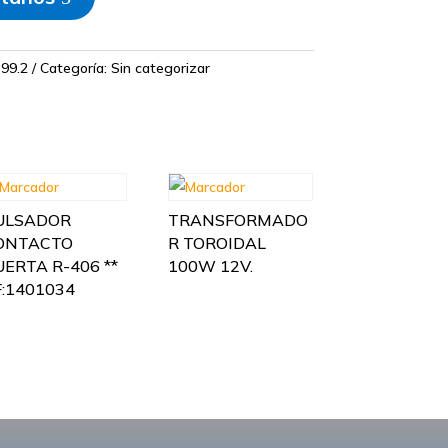
99.2
Categoría:
Sin categorizar
ULSADOR
TRANSFORMADO
ONTACTO
R TOROIDAL
UERTA R-406 **
100W 12V.
F:1401034