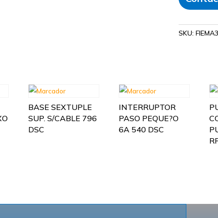
SKU:
FIEMA3
BASE SEXTUPLE
INTERRUPTOR
P
XO
SUP. S/CABLE 796
PASO PEQUE?O
C
DSC
6A 540 DSC
P
R