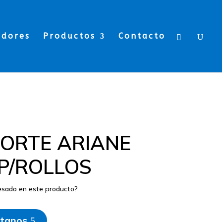
edores
Productos
Contacto
ORTE ARIANE
 P/ROLLOS
resado en este producto?
tanos