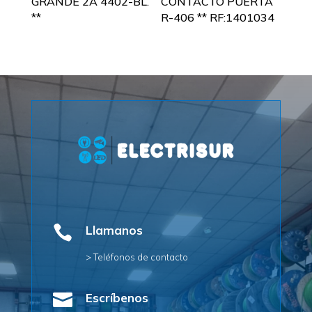
GRANDE 2A 4402-BL.
CONTACTO PUERTA
**
R-406 ** RF:1401034

Llamanos
> Teléfonos de contacto

Escríbenos