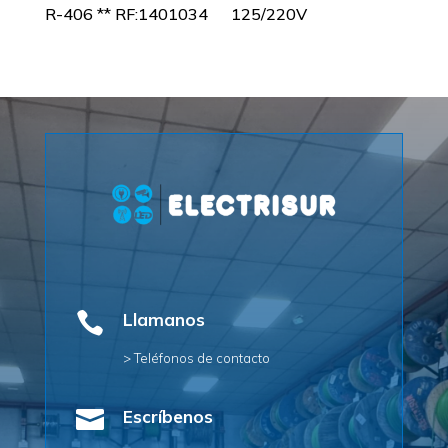
R-406 ** RF:1401034
125/220V

Llamanos
> Teléfonos de contacto

Escríbenos