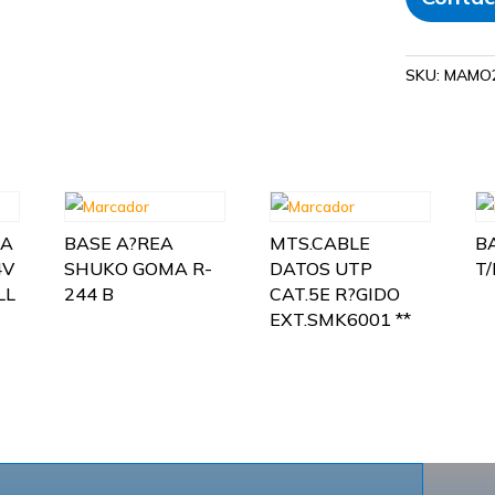
SKU:
MAMO2
TA
BASE A?REA
MTS.CABLE
B
4V
SHUKO GOMA R-
DATOS UTP
T
LL
244 B
CAT.5E R?GIDO
EXT.SMK6001 **