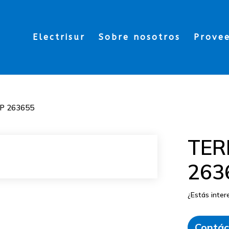
Electrisur
Sobre nosotros
Prove
P 263655
TER
263
¿Estás inte
Contác