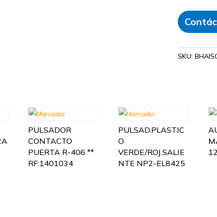
Contác
SKU:
BHAIS
PULSADOR
PULSAD.PLASTIC
A
2A
CONTACTO
O
M
PUERTA R-406 **
VERDE/ROJ.SALIE
1
RF:1401034
NTE NP2-EL8425