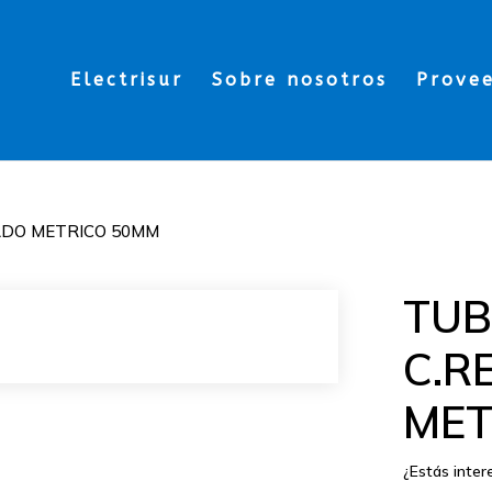
Electrisur
Sobre nosotros
Prove
ADO METRICO 50MM
TU
C.R
MET
¿Estás inte