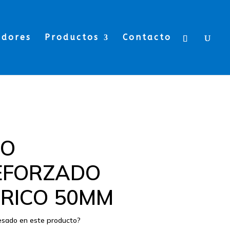
edores
Productos
Contacto
BO
EFORZADO
RICO 50MM
resado en este producto?