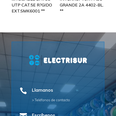
UTP CAT.5E R?GIDO
GRANDE 2A 4402-BL.
EXT.SMK6001 **
**

Llamanos
> Teléfonos de contacto
Escríbenos