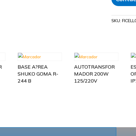
SKU:
FICELL
R
BASE A?REA
AUTOTRANSFOR
E
SHUKO GOMA R-
MADOR 200W
O
244 B
125/220V
I