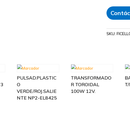
Contác
SKU:
FICELL
PULSAD.PLASTIC
TRANSFORMADO
B
73
O
R TOROIDAL
T
VERDE/ROJ.SALIE
100W 12V.
NTE NP2-EL8425