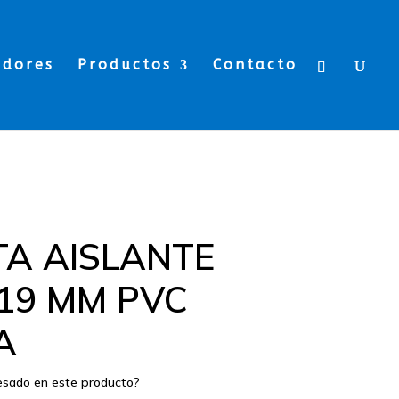
edores
Productos
Contacto
TA AISLANTE
19 MM PVC
A
resado en este producto?