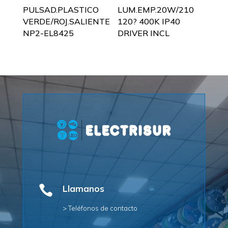
PULSAD.PLASTICO
LUM.EMP.20W/210
VERDE/ROJ.SALIENTE
120? 400K IP40
NP2-EL8425
DRIVER INCL

Llamanos
> Teléfonos de contacto