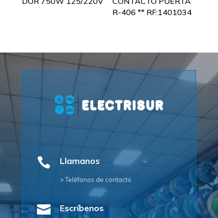
DOR 750W 125/220V
CONTACTO PUERTA
R-406 ** RF:1401034

Llamanos
> Teléfonos de contacto

Escríbenos