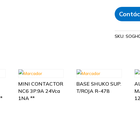
Contác
SKU:
SOGH0
MINI CONTACTOR
BASE SHUKO SUP.
A
NC6 3P.9A 24Vca
T/ROJA R-478
M
*
1NA **
1