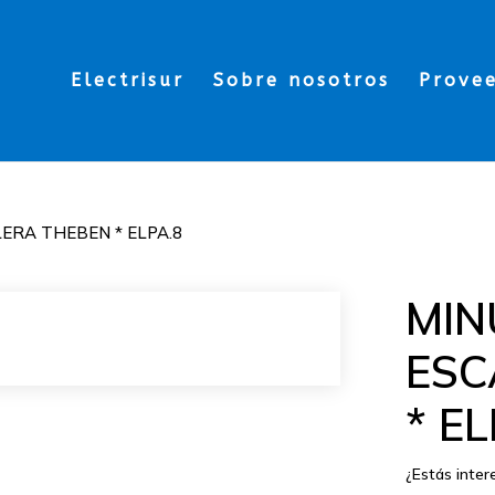
Electrisur
Sobre nosotros
Prove
ERA THEBEN * ELPA.8
MIN
ESC
* EL
¿Estás inte