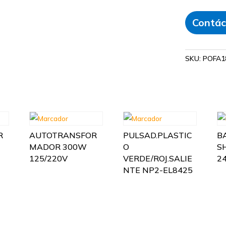
Contác
SKU:
POFA1
R
AUTOTRANSFOR
PULSAD.PLASTIC
B
MADOR 300W
O
S
125/220V
VERDE/ROJ.SALIE
2
NTE NP2-EL8425