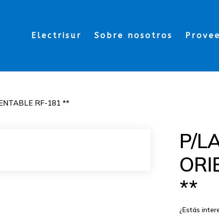
Electrisur
Sobre nosotros
Prove
NTABLE RF-181 **
P/L
ORI
**
¿Estás inte