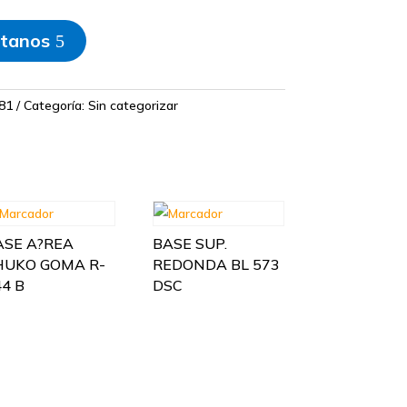
tanos
81
Categoría:
Sin categorizar
ASE A?REA
BASE SUP.
HUKO GOMA R-
REDONDA BL 573
44 B
DSC