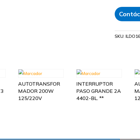
Contác
SKU:
ILDO1
AUTOTRANSFOR
INTERRUPTOR
A
73
MADOR 200W
PASO GRANDE 2A
M
125/220V
4402-BL. **
1