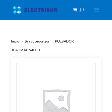
Inicio
→
Sin categorizar
→ PULSADOR
10A.1M.RF.N4005L