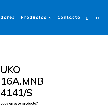
edores
Productos
Contacto
HUKO
.16A.MNB
C4141/S
resado en este producto?