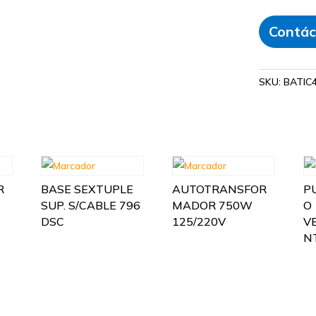
Contác
SKU:
BATIC
R
BASE SEXTUPLE
AUTOTRANSFOR
P
SUP. S/CABLE 796
MADOR 750W
O
DSC
125/220V
V
N